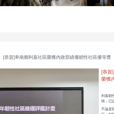
[恭賀]卑南鄉利嘉社區榮獲內政部績優韌性社區優等獎
[恭賀
榮獲
利嘉韌
情，已
不論是