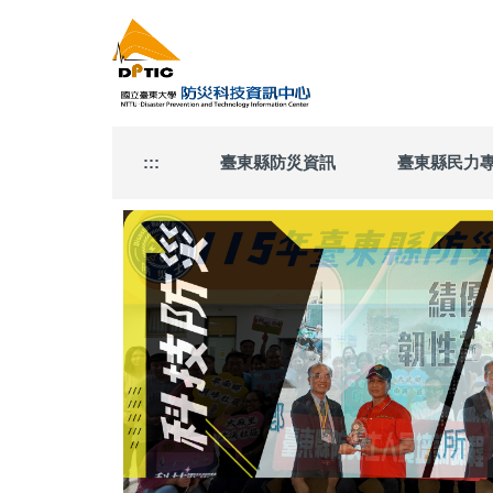
跳
到
主
要
內
容
區
:::
臺東縣防災資訊
臺東縣民力