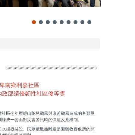
]卑南鄉利嘉社區
內政部績優韌性社區優等獎
性社區今年歷經山陀兒颱風與康芮颱風造成的各類災
訓練成一套面對災害警訊時的快速反應機制。
防水擋板裝設、民眾疏散撤離還是避難收容處所的開