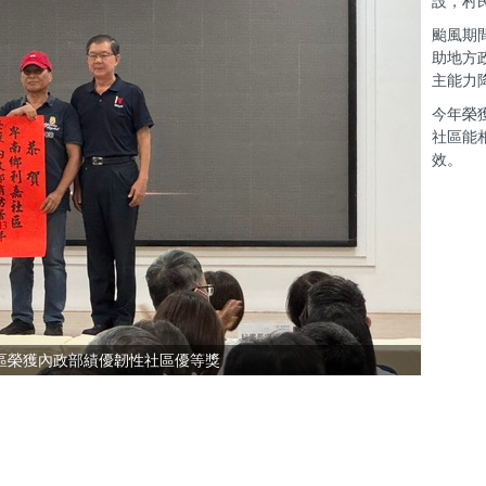
設，村
颱風期
助地方
主能力
今年榮
社區能
效。
社區榮獲內政部績優韌性社區優等獎