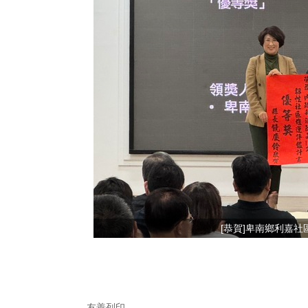
[恭賀]卑南鄉利嘉
友善列印