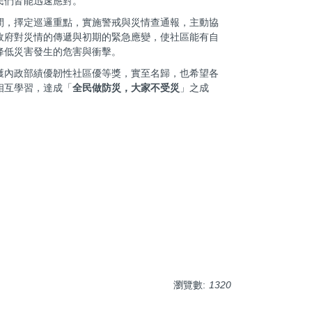
民們皆能迅速應對。
間，擇定巡邏重點，實施警戒與災情查通報，主動協
政府對災情的傳遞與初期的緊急應變，使社區能有自
降低災害發生的危害與衝擊。
獲內政部績優韌性社區優等獎，實至名歸，也希望各
相互學習，達成「
全民做防災，大家不受災
」之成
瀏覽數:
1320