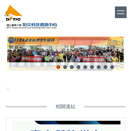
跳
到
主
要
內
容
區
:::
相關連結