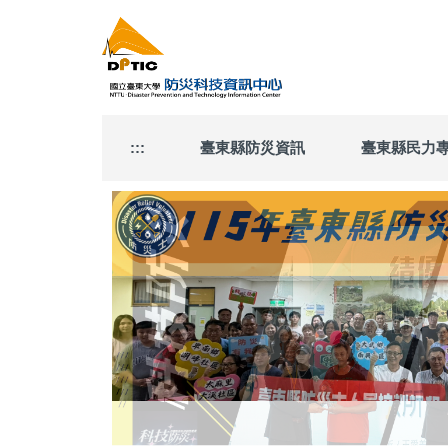
跳
到
主
要
內
容
區
:::
臺東縣防災資訊
臺東縣民力