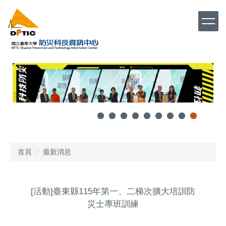
跳
到
主
要
內
容
區
首頁
最新消息
[活動]臺東縣115年第一、二梯次擴大培訓防
災士專班訓練