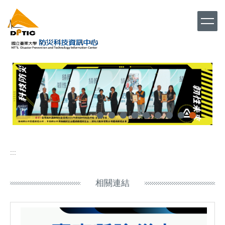
跳
到
主
要
內
容
區
:::
相關連結